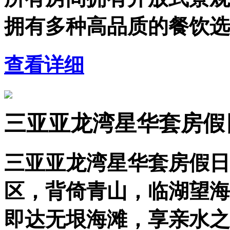
拥有多种高品质的餐饮选
查看详细
三亚亚龙湾星华套房假
三亚亚龙湾星华套房假日
区，背倚青山，临湖望海
即达无垠海滩，享亲水之