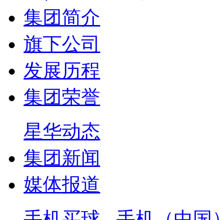
集团简介
旗下公司
发展历程
集团荣誉
星华动态
集团新闻
媒体报道
手机买球 - 手机（中国