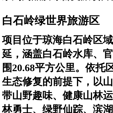
白石岭绿世界旅游区
项目位于琼海白石岭区域
延，涵盖白石岭水库、官
围20.68平方公里。依
生态修复的前提下，以山
带山野趣味、健康山林运
林勇士、绿野仙踪、滨湖