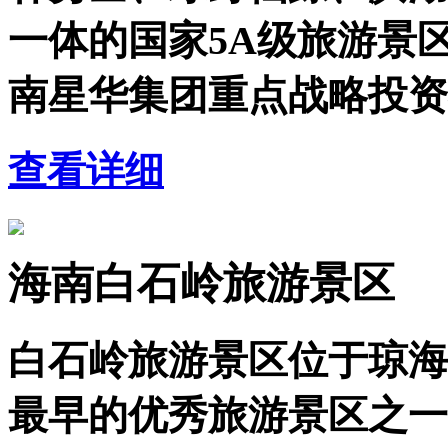
一体的国家5A级旅游景
南星华集团重点战略投资
查看详细
海南白石岭旅游景区
白石岭旅游景区位于琼海
最早的优秀旅游景区之一