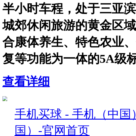
半小时车程，处于三亚滨
城郊休闲旅游的黄金区域
合康体养生、特色农业、
复等功能为一体的5A级
查看详细
手机买球 - 手机（中国
国）-官网首页