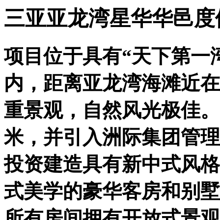
三亚亚龙湾星华华邑度
项目位于具有“天下第一
内，距离亚龙湾海滩近在
重景观，自然风光极佳。
米，并引入洲际集团管理
投资建造具有新中式风格
式美学的豪华客房和别墅
所有房间拥有开放式景观