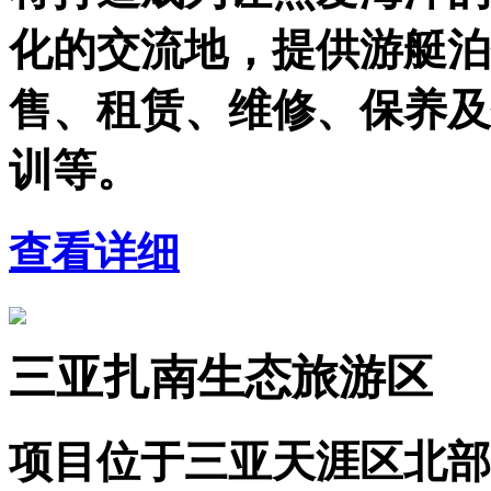
化的交流地，提供游艇泊
售、租赁、维修、保养及
训等。
查看详细
三亚扎南生态旅游区
项目位于三亚天涯区北部